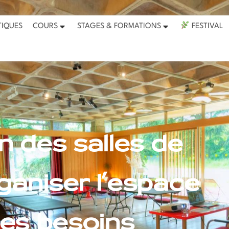
ir du 26 juillet et reprendront le 31 août. Journées portes
TIQUES
COURS
STAGES & FORMATIONS
FESTIVAL
n des salles de
rganiser l’espace
es besoins