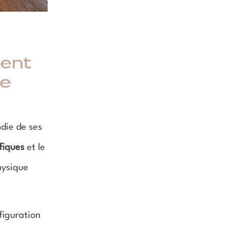
ent
de
die de ses
ifiques
et le
hysique
figuration