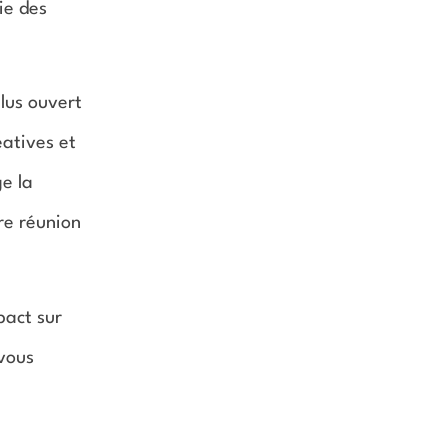
ie des
lus ouvert
éatives et
e la
re réunion
pact sur
 vous