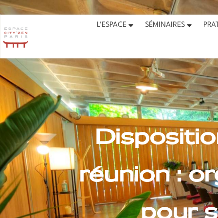
Les cours font la pause à part
L’ESPACE
SÉMINAIRES
PRA
Dispositio
réunion : o
pour s