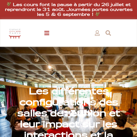
Les cours font la pause à partir du 26 juillet et
reprendront le 31 août. Journées portes ouvertes
les 5 & 6 septembre !
Les différentes
configurations des
salles de réunion et
leur impact sur les
interactions et la