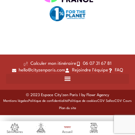
Calculer mon itinéraire
06 07 31 67 81
hello@cityzenparis.com
Rejoindre l'équipe
FAQ
© 2023 Espace City'zen Paris I by
Flowr Agency
Mentions légales
Politique de confidentialité
Politique de cookies
CGV Salles
CGV Cours
Plan du site
Séminaires
Cours
Accueil
Devis
Venir