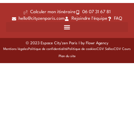
Calculer mon itinéraire
06 07 31 67 81
hello@cityzenparis.com
Rejoindre l'équipe
FAQ
© 2023 Espace City'zen Paris I by
Flowr Agency
Mentions légales
Politique de confidentialité
Politique de cookies
CGV Salles
CGV Cours
Plan du site