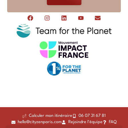
Calculer mon itinéraire
06 07 31 67 81
hello@cityzenparis.com
Rejoindre l'équipe
FAQ