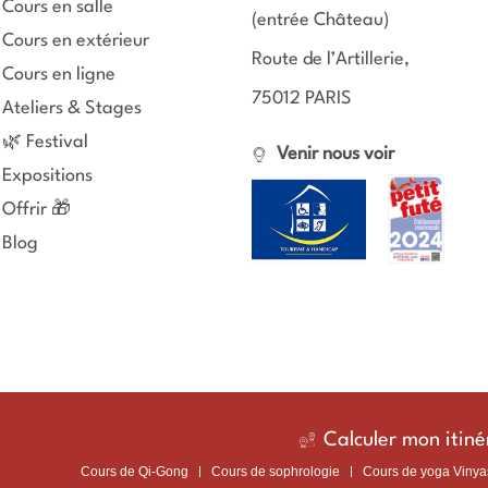
Cours en salle
(entrée Château)
Cours en extérieur
Route de l’Artillerie,
Cours en ligne
75012 PARIS
Ateliers & Stages
🌿 Festival
Venir nous voir
Expositions
Offrir 🎁
Blog
Calculer mon itiné
Cours de Qi-Gong
Cours de sophrologie
Cours de yoga Vinya