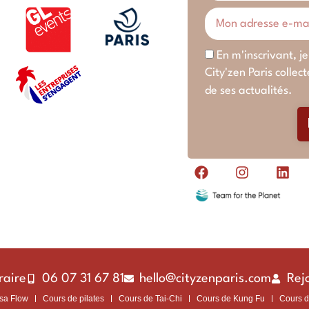
En m'inscrivant, j
City'zen Paris colle
de ses actualités.
raire
06 07 31 67 81
hello@cityzenparis.com
Rej
sa Flow
Cours de pilates
Cours de Tai-Chi
Cours de Kung Fu
Cours d