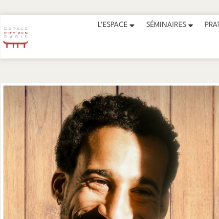
🌿 Les cours font la pause à part
L’ESPACE
SÉMINAIRES
PRA