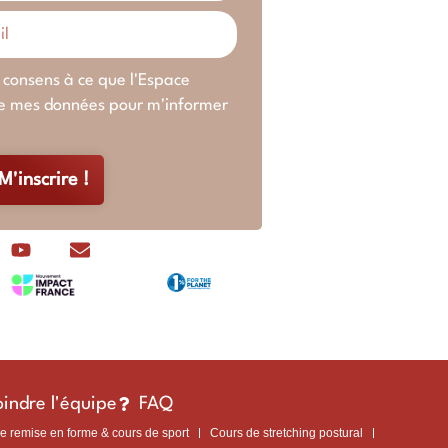
e consens à ce que l'Espace
cte mes données pour m'informer
M'inscrire !
oindre l'équipe
FAQ
e remise en forme & cours de sport
Cours de stretching postural