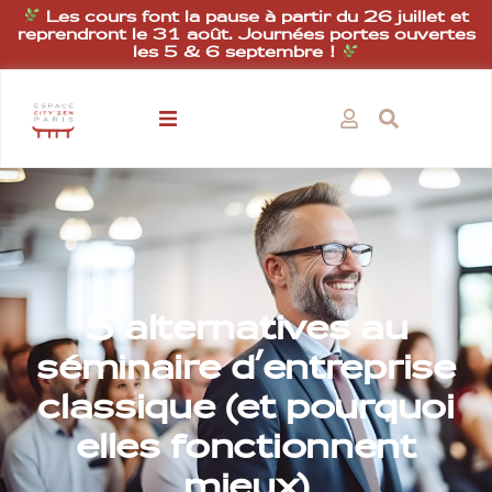
Les cours font la pause à partir du 26 juillet et
reprendront le 31 août. Journées portes ouvertes
les 5 & 6 septembre !
5 alternatives au
séminaire d’entreprise
classique (et pourquoi
elles fonctionnent
mieux)